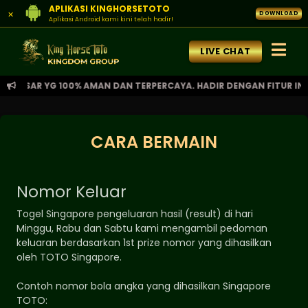
APLIKASI KINGHORSETOTO
×
DOWNLOAD
Aplikasi Android kami kini telah hadir!
LIVE CHAT
ESAR YG 100% AMAN DAN TERPERCAYA. HADIR DENGAN FITUR INVOI
CARA BERMAIN
Nomor Keluar
Togel Singapore pengeluaran hasil (result) di hari
Minggu, Rabu dan Sabtu kami mengambil pedoman
keluaran berdasarkan 1st prize nomor yang dihasilkan
oleh TOTO Singapore.
Contoh nomor bola angka yang dihasilkan Singapore
TOTO: