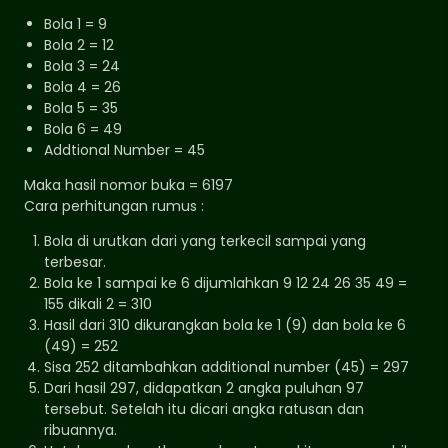
Bola 1 = 9
Bola 2 = 12
Bola 3 = 24
Bola 4 = 26
Bola 5 = 35
Bola 6 = 49
Addtional Number = 45
Maka hasil nomor buka = 6197
Cara perhitungan rumus :
Bola di urutkan dari yang terkecil sampai yang
terbesar.
Bola ke 1 sampai ke 6 dijumlahkan 9 12 24 26 35 49 =
155 dikali 2 = 310
Hasil dari 310 dikurangkan bola ke 1 (9) dan bola ke 6
(49) = 252
Sisa 252 ditambahkan additional number (45) = 297
Dari hasil 297, didapatkan 2 angka puluhan 97
tersebut. Setelah itu dicari angka ratusan dan
ribuannya.