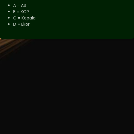
A = AS
B = KOP
C = Kepala
D = Ekor