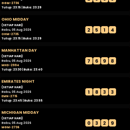
GGM-2736
Tutup: 23:15 | Buka: 23:29
OHIO MIDDAY
(SETIAP HARI)
2
5
1
4
Rabu, 05 Aug 2026
OHM-2735
Tutup: 23:15 | Buka: 23:29
MANHATTAN DAY
(SETIAP HARI)
7
6
9
8
Rabu, 05 Aug 2026
MHD-2994
Tutup: 23:30 | Buka: 23:40
EMIRATES NIGHT
(SETIAP HARI)
1
8
3
3
Rabu, 05 Aug 2026
EMN-2715
Tutup: 23:45 | Buka: 23:55
MICHIGAN MIDDAY
(SETIAP HARI)
0
3
2
9
Rabu, 05 Aug 2026
MGM-2736