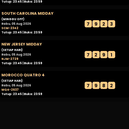
Tutup: 23:45 | Buka: 23:59
SOUTH CAROLINA MIDDAY
(MINGGU OFF)
7
9
2
3
Rabu, 05 Aug 2026
SCM-2342
Tutup: 23:45 | Buka: 23:59
NEW JERSEY MIDDAY
(SETIAP HARI)
7
2
9
1
Rabu, 05 Aug 2026
NJM-2729
Tutup: 23:45 | Buka: 23:59
MOROCCO QUATRO 4
(SETIAP HARI)
7
9
8
2
Rabu, 05 Aug 2026
MQ4-2637
Tutup: 23:45 | Buka: 23:59