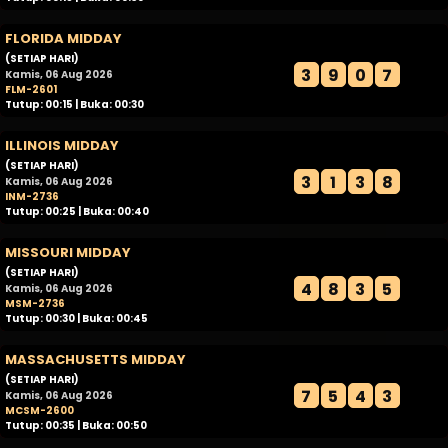
FLORIDA MIDDAY
(SETIAP HARI)
3
9
0
7
Kamis, 06 Aug 2026
FLM-2601
Tutup: 00:15 | Buka: 00:30
ILLINOIS MIDDAY
(SETIAP HARI)
3
1
3
8
Kamis, 06 Aug 2026
INM-2736
Tutup: 00:25 | Buka: 00:40
MISSOURI MIDDAY
(SETIAP HARI)
4
8
3
5
Kamis, 06 Aug 2026
MSM-2736
Tutup: 00:30 | Buka: 00:45
MASSACHUSETTS MIDDAY
(SETIAP HARI)
7
5
4
3
Kamis, 06 Aug 2026
MCSM-2600
Tutup: 00:35 | Buka: 00:50