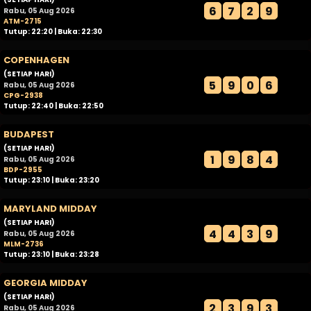
6
7
2
9
Rabu, 05 Aug 2026
ATM-2715
Tutup: 22:20 | Buka: 22:30
COPENHAGEN
(SETIAP HARI)
5
9
0
6
Rabu, 05 Aug 2026
CPG-2938
Tutup: 22:40 | Buka: 22:50
BUDAPEST
(SETIAP HARI)
1
9
8
4
Rabu, 05 Aug 2026
BDP-2955
Tutup: 23:10 | Buka: 23:20
MARYLAND MIDDAY
(SETIAP HARI)
4
4
3
9
Rabu, 05 Aug 2026
MLM-2736
Tutup: 23:10 | Buka: 23:28
GEORGIA MIDDAY
(SETIAP HARI)
2
3
9
3
Rabu, 05 Aug 2026