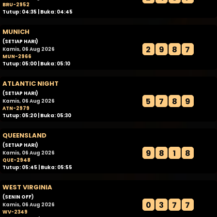
BRU-2952
Tutup: 04:35 | Buka: 04:45
MUNICH
(SETIAP HARI)
2
9
8
7
Kamis, 06 Aug 2026
MUN-2966
Tutup: 05:00 | Buka: 05:10
ATLANTIC NIGHT
(SETIAP HARI)
5
7
8
9
Kamis, 06 Aug 2026
ATN-2979
Tutup: 05:20 | Buka: 05:30
QUEENSLAND
(SETIAP HARI)
9
8
1
8
Kamis, 06 Aug 2026
QUE-2948
Tutup: 05:45 | Buka: 05:55
WEST VIRGINIA
(SENIN OFF)
0
3
7
7
Kamis, 06 Aug 2026
WV-2349