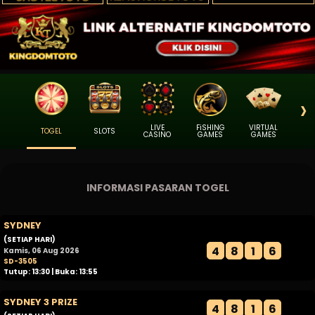
›
LIVE
FiSHING
VIRTUAL
TOGEL
SLOTS
SP
CASINO
GAMES
GAMES
INFORMASI PASARAN TOGEL
SYDNEY
(SETIAP HARI)
4
8
1
6
Kamis, 06 Aug 2026
SD-3505
Tutup: 13:30 | Buka: 13:55
SYDNEY 3 PRIZE
4
8
1
6