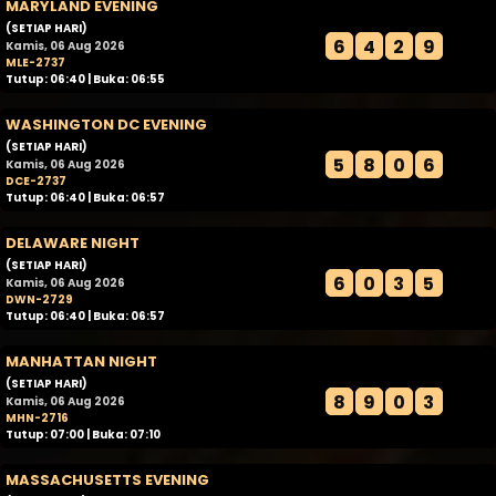
MARYLAND EVENING
(SETIAP HARI)
6
4
2
9
Kamis, 06 Aug 2026
MLE-2737
Tutup: 06:40 | Buka: 06:55
WASHINGTON DC EVENING
(SETIAP HARI)
5
8
0
6
Kamis, 06 Aug 2026
DCE-2737
Tutup: 06:40 | Buka: 06:57
DELAWARE NIGHT
(SETIAP HARI)
6
0
3
5
Kamis, 06 Aug 2026
DWN-2729
Tutup: 06:40 | Buka: 06:57
MANHATTAN NIGHT
(SETIAP HARI)
8
9
0
3
Kamis, 06 Aug 2026
MHN-2716
Tutup: 07:00 | Buka: 07:10
MASSACHUSETTS EVENING