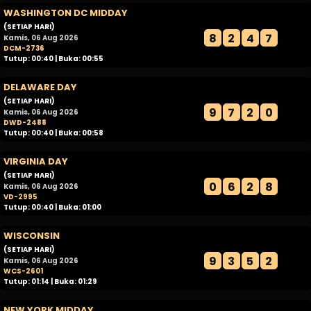
WASHINGTON DC MIDDAY
(SETIAP HARI)
8
2
4
7
Kamis, 06 Aug 2026
DCM-2736
Tutup: 00:40 | Buka: 00:55
DELAWARE DAY
(SETIAP HARI)
9
7
2
0
Kamis, 06 Aug 2026
DWD-2488
Tutup: 00:40 | Buka: 00:58
VIRGINIA DAY
(SETIAP HARI)
0
6
2
8
Kamis, 06 Aug 2026
VD-2995
Tutup: 00:40 | Buka: 01:00
WISCONSIN
(SETIAP HARI)
9
3
5
2
Kamis, 06 Aug 2026
WCS-2601
Tutup: 01:14 | Buka: 01:29
NEW YORK MIDDAY