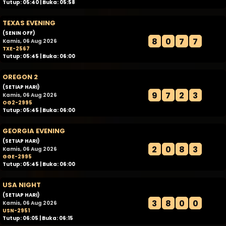
Tutup: 05:40 | Buka: 05:58
TEXAS EVENING
(SENIN OFF)
8
0
7
7
Kamis, 06 Aug 2026
TXE-2567
Tutup: 05:45 | Buka: 06:00
OREGON 2
(SETIAP HARI)
9
7
2
3
Kamis, 06 Aug 2026
OG2-2995
Tutup: 05:45 | Buka: 06:00
GEORGIA EVENING
(SETIAP HARI)
2
0
8
3
Kamis, 06 Aug 2026
GGE-2995
Tutup: 05:45 | Buka: 06:00
USA NIGHT
(SETIAP HARI)
3
8
0
0
Kamis, 06 Aug 2026
USN-2951
Tutup: 06:05 | Buka: 06:15