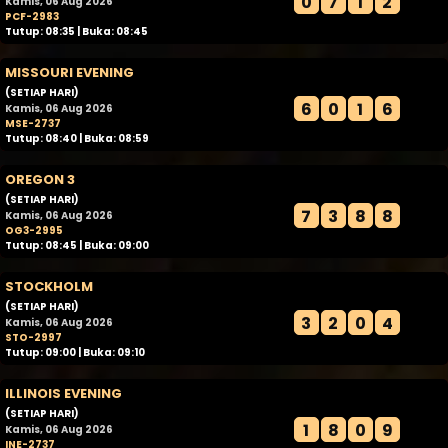
0
7
1
2
Kamis, 06 Aug 2026
PCF-2983
Tutup: 08:35 | Buka: 08:45
MISSOURI EVENING
(SETIAP HARI)
6
0
1
6
Kamis, 06 Aug 2026
MSE-2737
Tutup: 08:40 | Buka: 08:59
OREGON 3
(SETIAP HARI)
7
3
8
8
Kamis, 06 Aug 2026
OG3-2995
Tutup: 08:45 | Buka: 09:00
STOCKHOLM
(SETIAP HARI)
3
2
0
4
Kamis, 06 Aug 2026
STO-2997
Tutup: 09:00 | Buka: 09:10
ILLINOIS EVENING
(SETIAP HARI)
1
8
0
9
Kamis, 06 Aug 2026
INE-2737