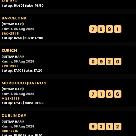
ATD-2716
Tutup: 16:40 | Buka: 16:50
BARCELONA
(SETIAP HARI)
7
5
9
1
Kamis, 06 Aug 2026
BRC-2945
Tutup: 16:50 | Buka: 17:00
ZURICH
(SETIAP HARI)
0
9
2
0
Kamis, 06 Aug 2026
ZRH-2998
Tutup: 17:10 | Buka: 17:20
MOROCCO QUATRO 2
(SETIAP HARI)
7
1
6
6
Kamis, 06 Aug 2026
MQ2-2896
Tutup: 17:45 | Buka: 18:00
DUBLIN DAY
(SETIAP HARI)
9
3
1
2
Kamis, 06 Aug 2026
DBD-2716
Tutup: 18:00 | Buka: 18:10