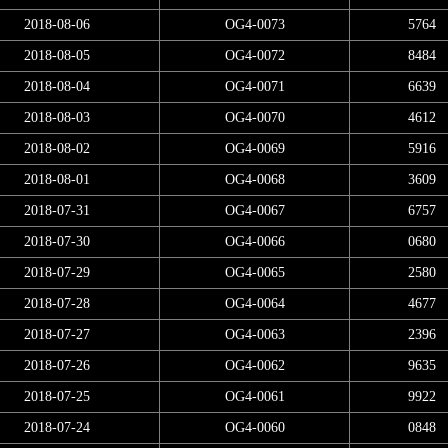
2018-08-06
OG4-0073
5764
2018-08-05
OG4-0072
8484
2018-08-04
OG4-0071
6639
2018-08-03
OG4-0070
4612
2018-08-02
OG4-0069
5916
2018-08-01
OG4-0068
3609
2018-07-31
OG4-0067
6757
2018-07-30
OG4-0066
0680
2018-07-29
OG4-0065
2580
2018-07-28
OG4-0064
4677
2018-07-27
OG4-0063
2396
2018-07-26
OG4-0062
9635
2018-07-25
OG4-0061
9922
2018-07-24
OG4-0060
0848